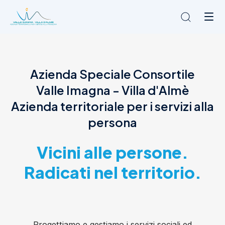
Chi siamo
Azienda Speciale Consortile
L'Ambito
Valle Imagna - Villa d'Almè
Cosa facciamo
News
Azienda territoriale per i servizi alla
Amministrazione trasparente
persona
Contatti
Vicini alle persone.
Radicati nel territorio.
Progettiamo e gestiamo i servizi sociali ed