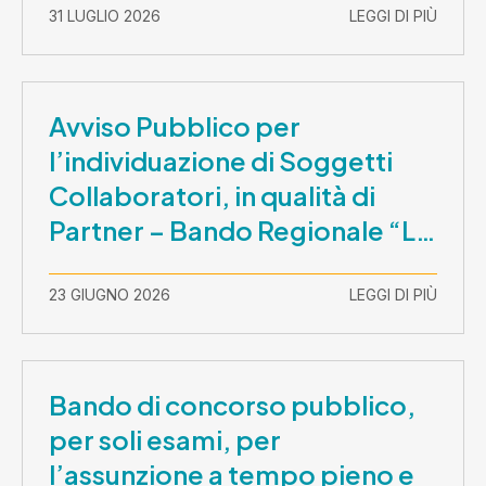
31 LUGLIO 2026
LEGGI DI PIÙ
Avviso Pubblico per
l’individuazione di Soggetti
Collaboratori, in qualità di
Partner – Bando Regionale “La
Lombardia è dei Giovani 2026”
– CUP E81B26000210003
23 GIUGNO 2026
LEGGI DI PIÙ
Bando di concorso pubblico,
per soli esami, per
l’assunzione a tempo pieno e