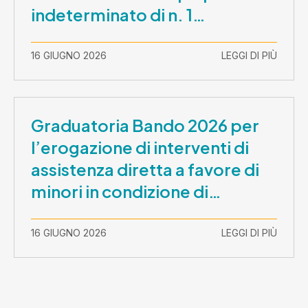
indeterminato di n. 1
Assistente Sociale –
Comunicazione prova scritta e
16 GIUGNO 2026
LEGGI DI PIÙ
prova orale
Graduatoria Bando 2026 per
l’erogazione di interventi di
assistenza diretta a favore di
minori in condizione di
disabilità con necessità di
sostegno elevato e molto
16 GIUGNO 2026
LEGGI DI PIÙ
elevato (Misura B2) per
prestazioni socioeducative o
educative in contesti