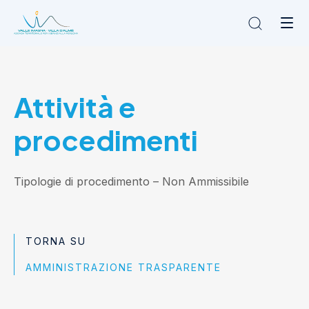
Chi siamo
Attività e
L'Ambito
Cosa facciamo
procedimenti
News
Amministrazione trasparente
Contatti
Tipologie di procedimento
– Non Ammissibile
TORNA SU
AMMINISTRAZIONE TRASPARENTE