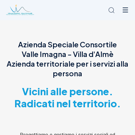
Chi siamo
Azienda Speciale Consortile
L'Ambito
Valle Imagna - Villa d'Almè
Cosa facciamo
News
Azienda territoriale per i servizi alla
Amministrazione trasparente
persona
Contatti
Vicini alle persone.
Radicati nel territorio.
Progettiamo e gestiamo i servizi sociali ed