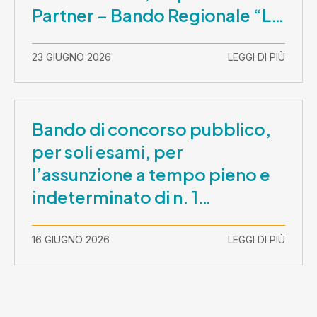
Partner – Bando Regionale “La
Lombardia è dei Giovani 2026”
– CUP E81B26000210003
23 GIUGNO 2026
LEGGI DI PIÙ
Bando di concorso pubblico,
per soli esami, per
l’assunzione a tempo pieno e
indeterminato di n. 1
Assistente Sociale –
Comunicazione prova scritta e
16 GIUGNO 2026
LEGGI DI PIÙ
prova orale