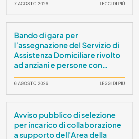
7 AGOSTO 2026
LEGGI DI PIÙ
Bando di gara per
l’assegnazione del Servizio di
Assistenza Domiciliare rivolto
ad anziani e persone con
disabilità nel periodo 1 ottobre
2026-30 settembre 2029
6 AGOSTO 2026
LEGGI DI PIÙ
Avviso pubblico di selezione
per incarico di collaborazione
a supporto dell'Area della