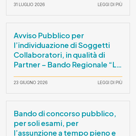
31 LUGLIO 2026
LEGGI DI PIÙ
Avviso Pubblico per
l’individuazione di Soggetti
Collaboratori, in qualità di
Partner – Bando Regionale “La
Lombardia è dei Giovani 2026”
– CUP E81B26000210003
23 GIUGNO 2026
LEGGI DI PIÙ
Bando di concorso pubblico,
per soli esami, per
l’assunzione a tempo pieno e