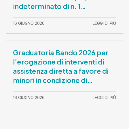
indeterminato di n. 1
Assistente Sociale –
Comunicazione prova scritta e
16 GIUGNO 2026
LEGGI DI PIÙ
prova orale
Graduatoria Bando 2026 per
l’erogazione di interventi di
assistenza diretta a favore di
minori in condizione di
disabilità con necessità di
sostegno elevato e molto
16 GIUGNO 2026
LEGGI DI PIÙ
elevato (Misura B2) per
prestazioni socioeducative o
educative in contesti