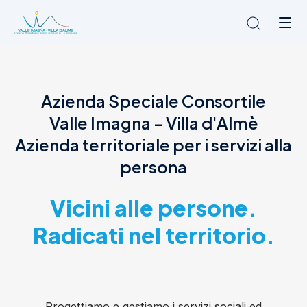
Chi siamo
Azienda Speciale Consortile
L'Ambito
Valle Imagna - Villa d'Almè
Cosa facciamo
News
Azienda territoriale per i servizi alla
Amministrazione trasparente
persona
Contatti
Vicini alle persone.
Radicati nel territorio.
Progettiamo e gestiamo i servizi sociali ed