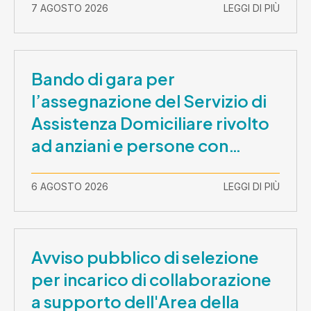
7 AGOSTO 2026
LEGGI DI PIÙ
Bando di gara per
l’assegnazione del Servizio di
Assistenza Domiciliare rivolto
ad anziani e persone con
disabilità nel periodo 1 ottobre
2026-30 settembre 2029
6 AGOSTO 2026
LEGGI DI PIÙ
Avviso pubblico di selezione
per incarico di collaborazione
a supporto dell'Area della