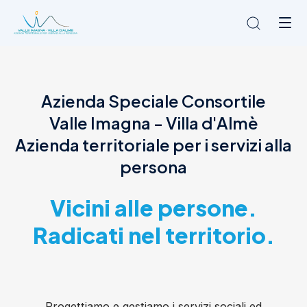
Chi siamo
Azienda Speciale Consortile
L'Ambito
Valle Imagna - Villa d'Almè
Cosa facciamo
News
Azienda territoriale per i servizi alla
Amministrazione trasparente
persona
Contatti
Vicini alle persone.
Radicati nel territorio.
Progettiamo e gestiamo i servizi sociali ed