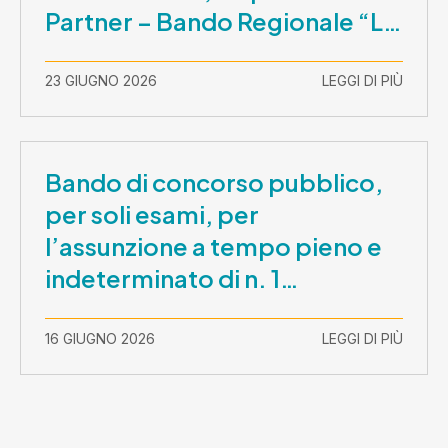
Partner – Bando Regionale “La
Lombardia è dei Giovani 2026”
– CUP E81B26000210003
23 GIUGNO 2026
LEGGI DI PIÙ
Bando di concorso pubblico,
per soli esami, per
l’assunzione a tempo pieno e
indeterminato di n. 1
Assistente Sociale –
Comunicazione prova scritta e
16 GIUGNO 2026
LEGGI DI PIÙ
prova orale