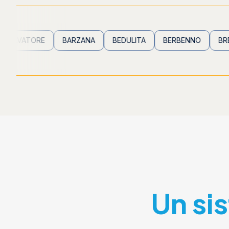
ORE
BARZANA
BEDULITA
BERBENNO
BREMBILLA
Un si