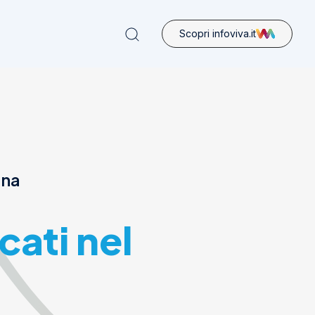
Scopri infoviva.it
ona
cati nel