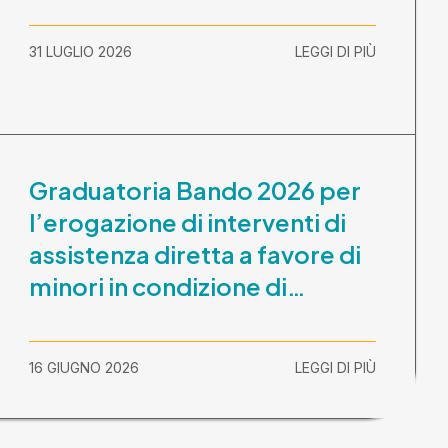
31 LUGLIO 2026
LEGGI DI PIÙ
Graduatoria Bando 2026 per
l’erogazione di interventi di
assistenza diretta a favore di
minori in condizione di
disabilità con necessità di
sostegno elevato e molto
16 GIUGNO 2026
LEGGI DI PIÙ
elevato (Misura B2) per
prestazioni socioeducative o
educative in contesti