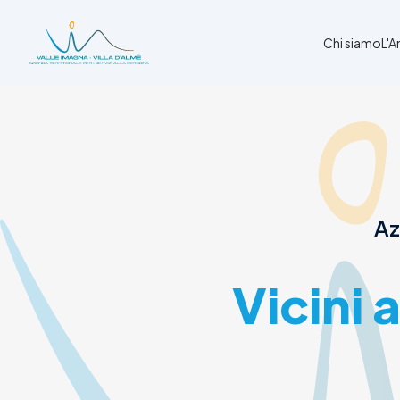
Chi siamo
L'
Chi siamo
L'Ambito
Cosa facciamo
News
Az
Amministrazione trasparente
Contatti
Vicini 