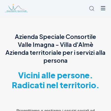
Chi siamo
Azienda Speciale Consortile
L'Ambito
Valle Imagna - Villa d'Almè
Cosa facciamo
News
Azienda territoriale per i servizi alla
Amministrazione trasparente
persona
Contatti
Vicini alle persone.
Radicati nel territorio.
Progettiamo e gestiamo i servizi sociali ed