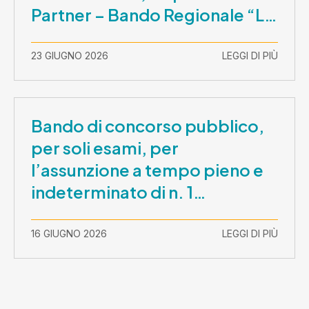
Partner – Bando Regionale “La
Lombardia è dei Giovani 2026”
– CUP E81B26000210003
23 GIUGNO 2026
LEGGI DI PIÙ
Bando di concorso pubblico,
per soli esami, per
l’assunzione a tempo pieno e
indeterminato di n. 1
Assistente Sociale –
Comunicazione prova scritta e
16 GIUGNO 2026
LEGGI DI PIÙ
prova orale