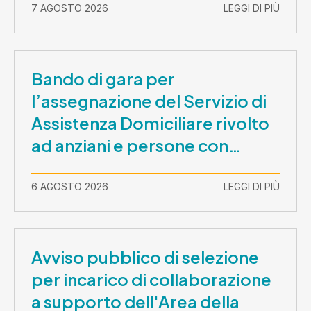
7 AGOSTO 2026
LEGGI DI PIÙ
Bando di gara per
l’assegnazione del Servizio di
Assistenza Domiciliare rivolto
ad anziani e persone con
disabilità nel periodo 1 ottobre
2026-30 settembre 2029
6 AGOSTO 2026
LEGGI DI PIÙ
Avviso pubblico di selezione
per incarico di collaborazione
a supporto dell'Area della