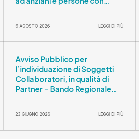
ad anziani e persone con
disabilità nel periodo 1
ottobre 2026-30 settembre
6 AGOSTO 2026
LEGGI DI PIÙ
2029
Avviso Pubblico per
l’individuazione di Soggetti
Collaboratori, in qualità di
Partner – Bando Regionale
“La Lombardia è dei Giovani
2026” – CUP
23 GIUGNO 2026
LEGGI DI PIÙ
E81B26000210003