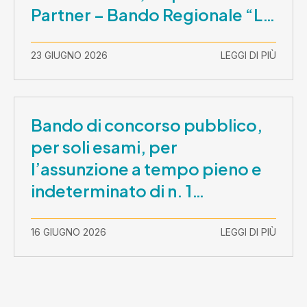
Partner – Bando Regionale “La
Lombardia è dei Giovani 2026”
– CUP E81B26000210003
23 GIUGNO 2026
LEGGI DI PIÙ
Bando di concorso pubblico,
per soli esami, per
l’assunzione a tempo pieno e
indeterminato di n. 1
Assistente Sociale –
Comunicazione prova scritta e
16 GIUGNO 2026
LEGGI DI PIÙ
prova orale