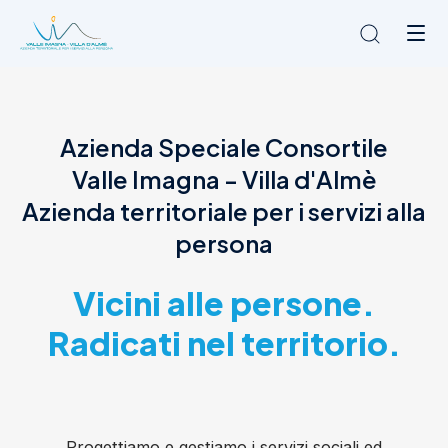
Chi siamo
Azienda Speciale Consortile
L'Ambito
Valle Imagna - Villa d'Almè
Cosa facciamo
News
Azienda territoriale per i servizi alla
Amministrazione trasparente
persona
Contatti
Vicini alle persone.
Radicati nel territorio.
Progettiamo e gestiamo i servizi sociali ed