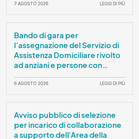
7 AGOSTO 2026
LEGGI DI PIÙ
Bando di gara per
l’assegnazione del Servizio di
Assistenza Domiciliare rivolto
ad anziani e persone con
disabilità nel periodo 1 ottobre
2026-30 settembre 2029
6 AGOSTO 2026
LEGGI DI PIÙ
Avviso pubblico di selezione
per incarico di collaborazione
a supporto dell'Area della