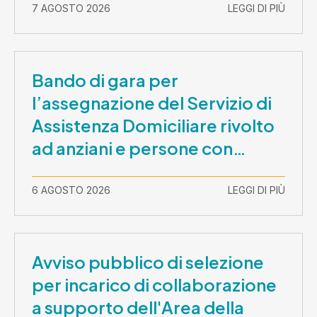
7 AGOSTO 2026
LEGGI DI PIÙ
Bando di gara per
l’assegnazione del Servizio di
Assistenza Domiciliare rivolto
ad anziani e persone con
disabilità nel periodo 1 ottobre
2026-30 settembre 2029
6 AGOSTO 2026
LEGGI DI PIÙ
Avviso pubblico di selezione
per incarico di collaborazione
a supporto dell'Area della