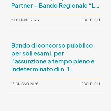
Partner – Bando Regionale “La
Lombardia è dei Giovani 2026”
– CUP E81B26000210003
23 GIUGNO 2026
LEGGI DI PIÙ
Bando di concorso pubblico,
per soli esami, per
l’assunzione a tempo pieno e
indeterminato di n. 1
Assistente Sociale –
Comunicazione prova scritta e
16 GIUGNO 2026
LEGGI DI PIÙ
prova orale