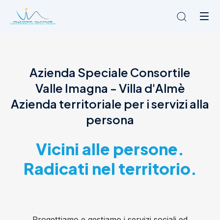
Chi siamo
Azienda Speciale Consortile
L'Ambito
Valle Imagna - Villa d'Almè
Cosa facciamo
News
Azienda territoriale per i servizi alla
Amministrazione trasparente
persona
Contatti
Vicini alle persone.
Radicati nel territorio.
Progettiamo e gestiamo i servizi sociali ed