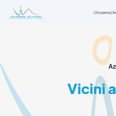
Chi siamo
L'
Chi siamo
L'Ambito
Cosa facciamo
News
Az
Amministrazione trasparente
Contatti
Vicini 