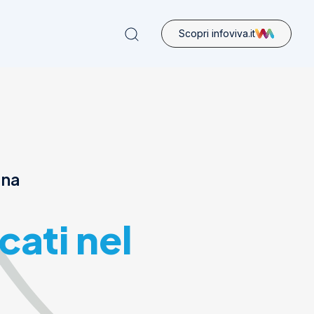
Scopri infoviva.it
ona
cati nel