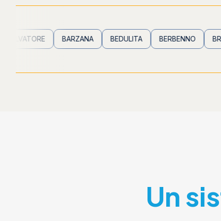
TORE
BARZANA
BEDULITA
BERBENNO
BREMBILLA
Un si