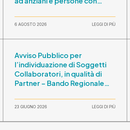
ad anziani e persone con
disabilità nel periodo 1
ottobre 2026-30 settembre
6 AGOSTO 2026
LEGGI DI PIÙ
2029
Avviso Pubblico per
l’individuazione di Soggetti
Collaboratori, in qualità di
Partner – Bando Regionale
“La Lombardia è dei Giovani
2026” – CUP
23 GIUGNO 2026
LEGGI DI PIÙ
E81B26000210003