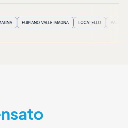
FUIPIANO VALLE IMAGNA
LOCATELLO
PALADINA
PA
ensato