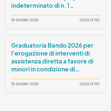
indeterminato di n. 1
Assistente Sociale –
Comunicazione prova scritta e
16 GIUGNO 2026
LEGGI DI PIÙ
prova orale
Graduatoria Bando 2026 per
l’erogazione di interventi di
assistenza diretta a favore di
minori in condizione di
disabilità con necessità di
sostegno elevato e molto
16 GIUGNO 2026
LEGGI DI PIÙ
elevato (Misura B2) per
prestazioni socioeducative o
educative in contesti