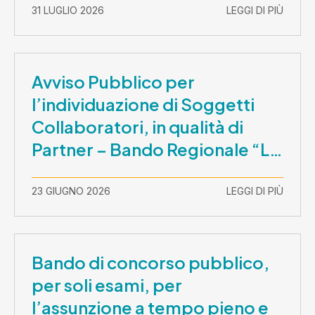
31 LUGLIO 2026
LEGGI DI PIÙ
Avviso Pubblico per
l’individuazione di Soggetti
Collaboratori, in qualità di
Partner – Bando Regionale “La
Lombardia è dei Giovani 2026”
– CUP E81B26000210003
23 GIUGNO 2026
LEGGI DI PIÙ
Bando di concorso pubblico,
per soli esami, per
l’assunzione a tempo pieno e