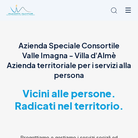
Chi siamo
Azienda Speciale Consortile
L'Ambito
Valle Imagna - Villa d'Almè
Cosa facciamo
News
Azienda territoriale per i servizi alla
Amministrazione trasparente
persona
Contatti
Vicini alle persone.
Radicati nel territorio.
Progettiamo e gestiamo i servizi sociali ed