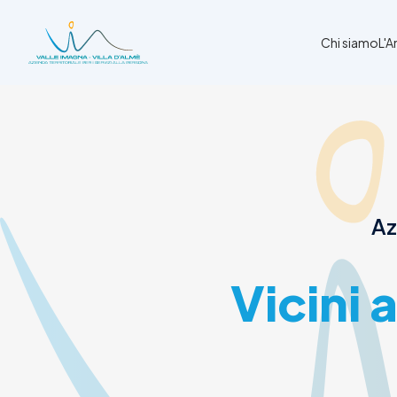
Chi siamo
L'
Chi siamo
L'Ambito
Cosa facciamo
News
Az
Amministrazione trasparente
Contatti
Vicini 