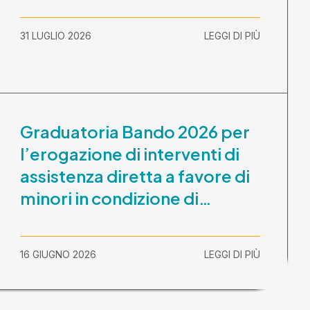
31 LUGLIO 2026
LEGGI DI PIÙ
Graduatoria Bando 2026 per
l’erogazione di interventi di
assistenza diretta a favore di
minori in condizione di
disabilità con necessità di
sostegno elevato e molto
16 GIUGNO 2026
LEGGI DI PIÙ
elevato (Misura B2) per
prestazioni socioeducative o
educative in contesti