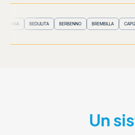
A
BEDULITA
BERBENNO
BREMBILLA
CAPIZZONE
Un si