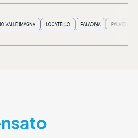
 IMAGNA
LOCATELLO
PALADINA
PALAZZAGO
RON
ensato