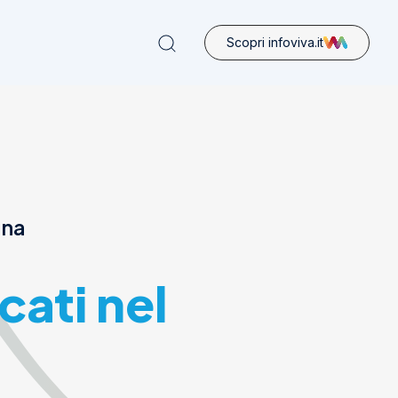
Scopri infoviva.it
ona
cati nel