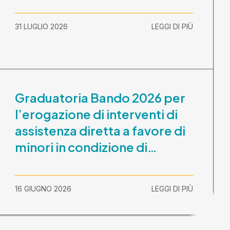
31 LUGLIO 2026
LEGGI DI PIÙ
Graduatoria Bando 2026 per
l’erogazione di interventi di
assistenza diretta a favore di
minori in condizione di
disabilità con necessità di
sostegno elevato e molto
16 GIUGNO 2026
LEGGI DI PIÙ
elevato (Misura B2) per
prestazioni socioeducative o
educative in contesti