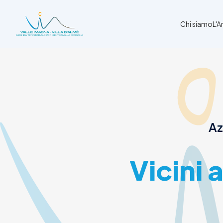
Chi siamo
L'
Chi siamo
L'Ambito
Cosa facciamo
News
Az
Amministrazione trasparente
Contatti
Vicini 