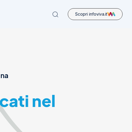
Scopri infoviva.it
ona
cati nel