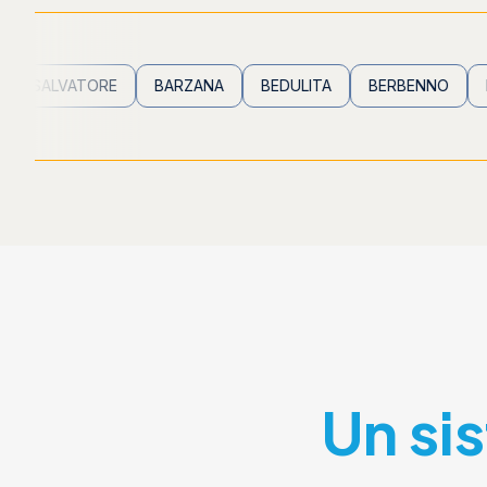
VATORE
BARZANA
BEDULITA
BERBENNO
BREMBIL
Un si