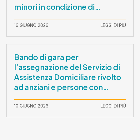
minori in condizione di
disabilità con necessità di
sostegno elevato e molto
16 GIUGNO 2026
LEGGI DI PIÙ
elevato (Misura B2) per
prestazioni socioeducative o
educative in contesti
Bando di gara per
socializzanti (Centri estivi)
l’assegnazione del Servizio di
Assistenza Domiciliare rivolto
ad anziani e persone con
disabilità nel periodo 1 ottobre
2026-30 settembre 2029
10 GIUGNO 2026
LEGGI DI PIÙ