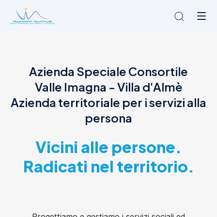
Chi siamo
Azienda Speciale Consortile
L'Ambito
Valle Imagna - Villa d'Almè
Cosa facciamo
News
Azienda territoriale per i servizi alla
Amministrazione trasparente
persona
Contatti
Vicini alle persone.
Radicati nel territorio.
Progettiamo e gestiamo i servizi sociali ed