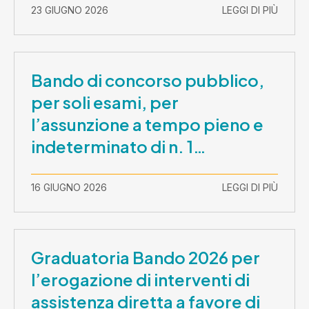
– CUP E81B26000210003
23 GIUGNO 2026
LEGGI DI PIÙ
Bando di concorso pubblico,
per soli esami, per
l’assunzione a tempo pieno e
indeterminato di n. 1
Assistente Sociale –
Comunicazione prova scritta e
16 GIUGNO 2026
LEGGI DI PIÙ
prova orale
Graduatoria Bando 2026 per
l’erogazione di interventi di
assistenza diretta a favore di