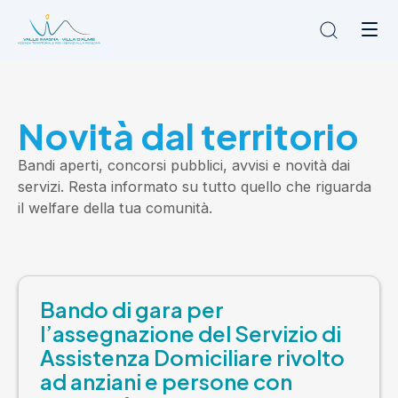
Chi siamo
Novità dal territorio
L'Ambito
Cosa facciamo
Bandi aperti, concorsi pubblici, avvisi e novità dai
News
servizi. Resta informato su tutto quello che riguarda
Amministrazione trasparente
il welfare della tua comunità.
Contatti
Bando di gara per
l’assegnazione del Servizio di
Assistenza Domiciliare rivolto
ad anziani e persone con