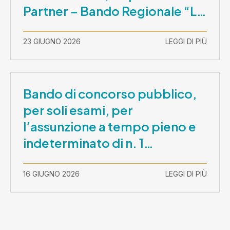
Partner – Bando Regionale “La
Lombardia è dei Giovani 2026”
– CUP E81B26000210003
23 GIUGNO 2026
LEGGI DI PIÙ
Bando di concorso pubblico,
per soli esami, per
l’assunzione a tempo pieno e
indeterminato di n. 1
Assistente Sociale –
Comunicazione prova scritta e
16 GIUGNO 2026
LEGGI DI PIÙ
prova orale