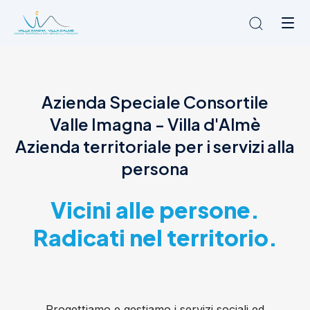
Chi siamo
Azienda Speciale Consortile
L'Ambito
Valle Imagna - Villa d'Almè
Cosa facciamo
News
Azienda territoriale per i servizi alla
Amministrazione trasparente
persona
Contatti
Vicini alle persone.
Radicati nel territorio.
Progettiamo e gestiamo i servizi sociali ed