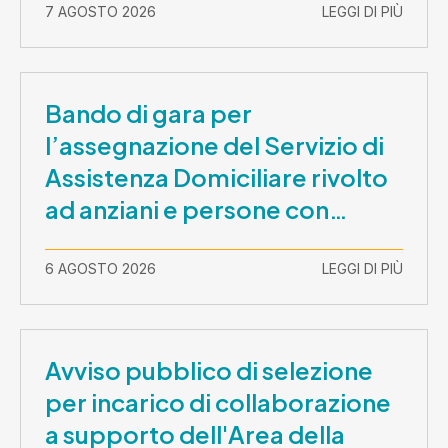
7 AGOSTO 2026
LEGGI DI PIÙ
Bando di gara per
l’assegnazione del Servizio di
Assistenza Domiciliare rivolto
ad anziani e persone con
disabilità nel periodo 1 ottobre
2026-30 settembre 2029
6 AGOSTO 2026
LEGGI DI PIÙ
Avviso pubblico di selezione
per incarico di collaborazione
a supporto dell'Area della