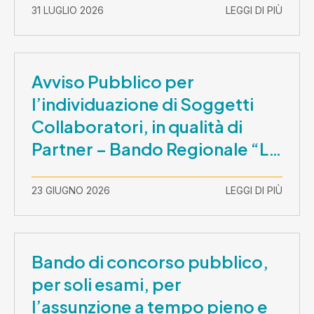
31 LUGLIO 2026
LEGGI DI PIÙ
Avviso Pubblico per
l’individuazione di Soggetti
Collaboratori, in qualità di
Partner – Bando Regionale “La
Lombardia è dei Giovani 2026”
– CUP E81B26000210003
23 GIUGNO 2026
LEGGI DI PIÙ
Bando di concorso pubblico,
per soli esami, per
l’assunzione a tempo pieno e