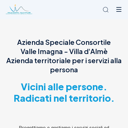
Chi siamo
Azienda Speciale Consortile
L'Ambito
Valle Imagna - Villa d'Almè
Cosa facciamo
News
Azienda territoriale per i servizi alla
Amministrazione trasparente
persona
Contatti
Vicini alle persone.
Radicati nel territorio.
Progettiamo e gestiamo i servizi sociali ed