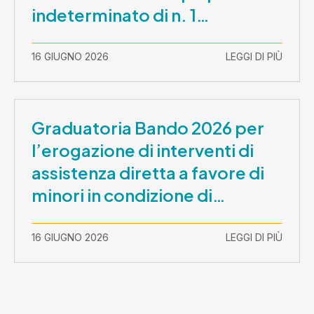
indeterminato di n. 1
Assistente Sociale –
Comunicazione prova scritta e
16 GIUGNO 2026
LEGGI DI PIÙ
prova orale
Graduatoria Bando 2026 per
l’erogazione di interventi di
assistenza diretta a favore di
minori in condizione di
disabilità con necessità di
sostegno elevato e molto
16 GIUGNO 2026
LEGGI DI PIÙ
elevato (Misura B2) per
prestazioni socioeducative o
educative in contesti