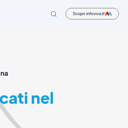
Scopri infoviva.it
ona
cati nel