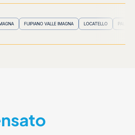
FUIPIANO VALLE IMAGNA
LOCATELLO
PALADINA
PA
ensato