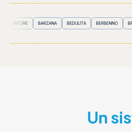
TORE
BARZANA
BEDULITA
BERBENNO
BREMBILLA
Un si