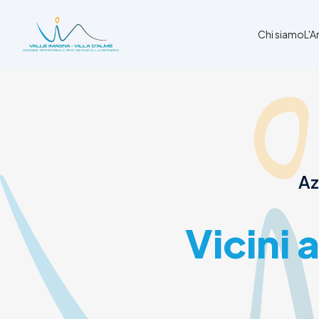
Chi siamo
L'
Chi siamo
L'Ambito
Cosa facciamo
News
Az
Amministrazione trasparente
Contatti
Vicini 