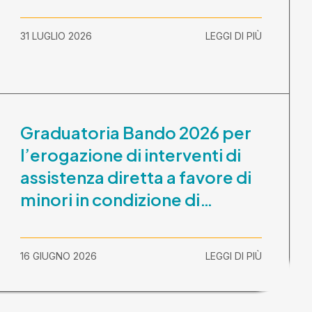
31 LUGLIO 2026
LEGGI DI PIÙ
Graduatoria Bando 2026 per
l’erogazione di interventi di
assistenza diretta a favore di
minori in condizione di
disabilità con necessità di
sostegno elevato e molto
16 GIUGNO 2026
LEGGI DI PIÙ
elevato (Misura B2) per
prestazioni socioeducative o
educative in contesti