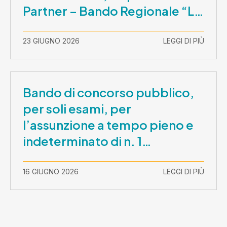
Partner – Bando Regionale “La
Lombardia è dei Giovani 2026”
– CUP E81B26000210003
23 GIUGNO 2026
LEGGI DI PIÙ
Bando di concorso pubblico,
per soli esami, per
l’assunzione a tempo pieno e
indeterminato di n. 1
Assistente Sociale –
Comunicazione prova scritta e
16 GIUGNO 2026
LEGGI DI PIÙ
prova orale