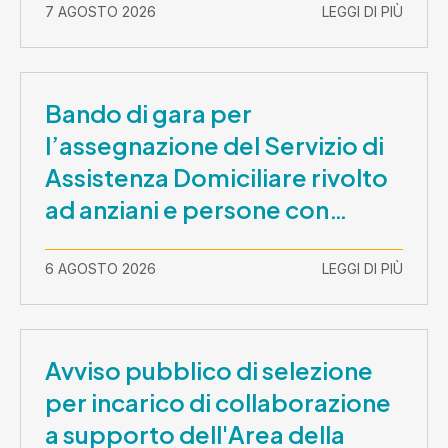
7 AGOSTO 2026
LEGGI DI PIÙ
Bando di gara per
l’assegnazione del Servizio di
Assistenza Domiciliare rivolto
ad anziani e persone con
disabilità nel periodo 1 ottobre
2026-30 settembre 2029
6 AGOSTO 2026
LEGGI DI PIÙ
Avviso pubblico di selezione
per incarico di collaborazione
a supporto dell'Area della