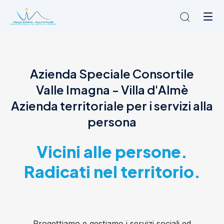
Chi siamo
Azienda Speciale Consortile
L'Ambito
Valle Imagna - Villa d'Almè
Cosa facciamo
News
Azienda territoriale per i servizi alla
Amministrazione trasparente
persona
Contatti
Vicini alle persone.
Radicati nel territorio.
Progettiamo e gestiamo i servizi sociali ed