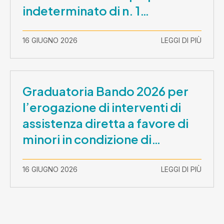
indeterminato di n. 1
Assistente Sociale –
Comunicazione prova scritta e
16 GIUGNO 2026
LEGGI DI PIÙ
prova orale
Graduatoria Bando 2026 per
l’erogazione di interventi di
assistenza diretta a favore di
minori in condizione di
disabilità con necessità di
sostegno elevato e molto
16 GIUGNO 2026
LEGGI DI PIÙ
elevato (Misura B2) per
prestazioni socioeducative o
educative in contesti