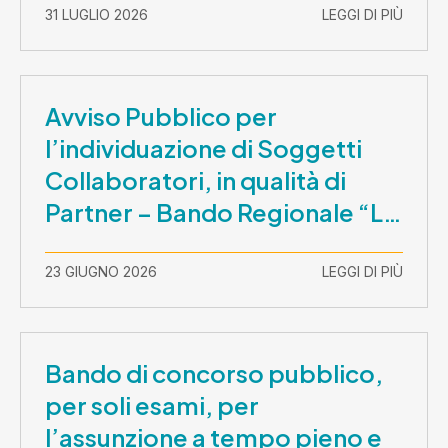
31 LUGLIO 2026
LEGGI DI PIÙ
Avviso Pubblico per
l’individuazione di Soggetti
Collaboratori, in qualità di
Partner – Bando Regionale “La
Lombardia è dei Giovani 2026”
– CUP E81B26000210003
23 GIUGNO 2026
LEGGI DI PIÙ
Bando di concorso pubblico,
per soli esami, per
l’assunzione a tempo pieno e