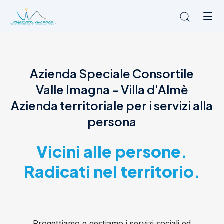
Chi siamo
Azienda Speciale Consortile
L'Ambito
Valle Imagna - Villa d'Almè
Cosa facciamo
News
Azienda territoriale per i servizi alla
Amministrazione trasparente
persona
Contatti
Vicini alle persone.
Radicati nel territorio.
Progettiamo e gestiamo i servizi sociali ed