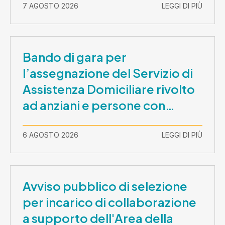
7 AGOSTO 2026
LEGGI DI PIÙ
Bando di gara per
l’assegnazione del Servizio di
Assistenza Domiciliare rivolto
ad anziani e persone con
disabilità nel periodo 1 ottobre
2026-30 settembre 2029
6 AGOSTO 2026
LEGGI DI PIÙ
Avviso pubblico di selezione
per incarico di collaborazione
a supporto dell'Area della