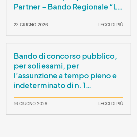
Partner – Bando Regionale “La
Lombardia è dei Giovani 2026”
– CUP E81B26000210003
23 GIUGNO 2026
LEGGI DI PIÙ
Bando di concorso pubblico,
per soli esami, per
l’assunzione a tempo pieno e
indeterminato di n. 1
Assistente Sociale –
Comunicazione prova scritta e
16 GIUGNO 2026
LEGGI DI PIÙ
prova orale