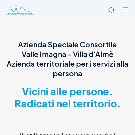
Chi siamo
Azienda Speciale Consortile
L'Ambito
Valle Imagna - Villa d'Almè
Cosa facciamo
News
Azienda territoriale per i servizi alla
Amministrazione trasparente
persona
Contatti
Vicini alle persone.
Radicati nel territorio.
Progettiamo e gestiamo i servizi sociali ed